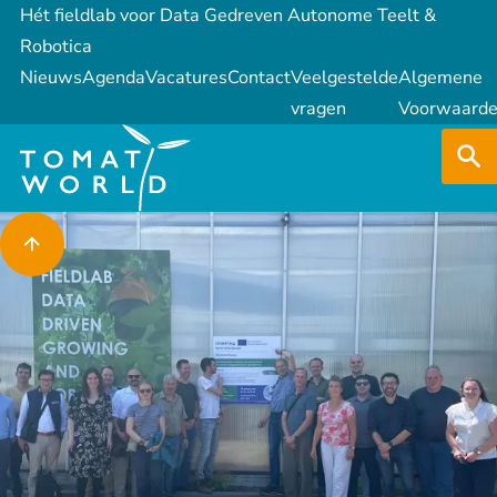
Hét fieldlab voor Data Gedreven Autonome Teelt &
Robotica
Nieuws
Agenda
Vacatures
Contact
Veelgestelde
Algemene
vragen
Voorwaard