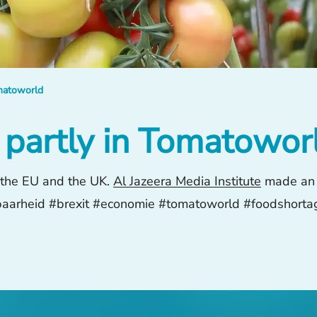
omatoworld
d partly in Tomatowor
n the EU and the UK.
Al Jazeera Media Institute
made an i
baarheid #brexit #economie #tomatoworld #foodshort