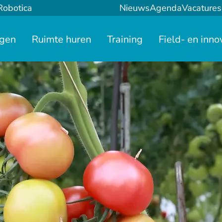
Robotica
Nieuws
Agenda
Vacatures
ngen
Ruimte huren
Training
Field- en inno