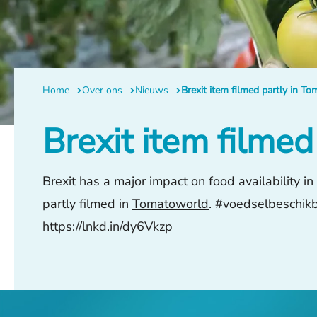
Home
Over ons
Nieuws
Brexit item filmed partly in T
Brexit item filme
Brexit has a major impact on food availability i
partly filmed in
Tomatoworld
. #voedselbeschik
https://lnkd.in/dy6Vkzp