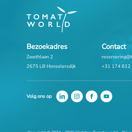
Bezoekadres
Contact
Zwethlaan 2
reservering@
2675 LB Honselersdijk
+31 174 612
Volg ons op