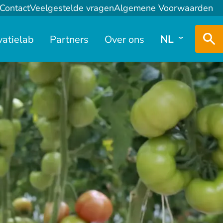
Contact
Veelgestelde vragen
Algemene Voorwaarden
vatielab
Partners
Over ons
NL