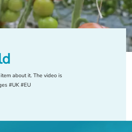
ld
tem about it. The video is
ages #UK #EU