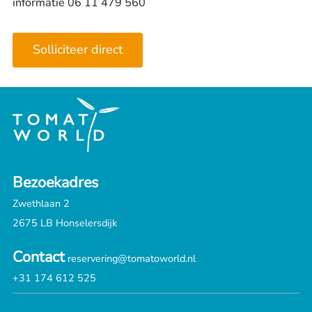
informatie 06 11 479 560
Solliciteer direct
Bezoekadres
Zwethlaan 2
2675 LB Honselersdijk
Contact
reservering@tomatoworld.nl
+31 174 612 525