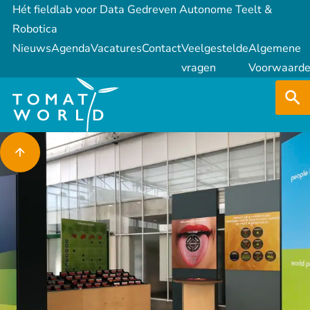
Hét fieldlab voor Data Gedreven Autonome Teelt &
Robotica
Nieuws
Agenda
Vacatures
Contact
Veelgestelde
Algemene
vragen
Voorwaard