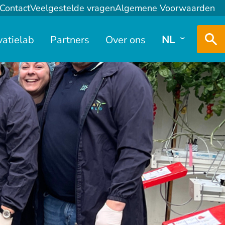
Contact
Veelgestelde vragen
Algemene Voorwaarden
vatielab
Partners
Over ons
NL