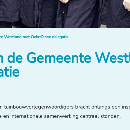
e Westland met Oekraïense delegatie
n de Gemeente West
tie
n tuinbouwvertegenwoordigers bracht onlangs een ins
e en internationale samenwerking centraal stonden.