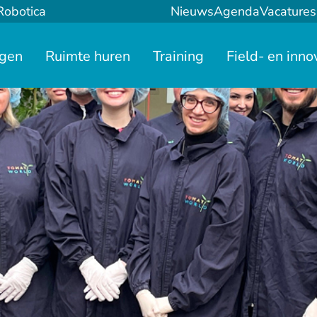
Robotica
Nieuws
Agenda
Vacatures
ngen
Ruimte huren
Training
Field- en inno