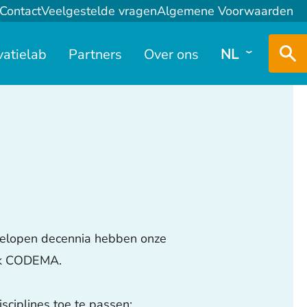
Contact
Veelgestelde vragen
Algemene Voorwaarden
vatielab
Partners
Over ons
NL
gelopen decennia hebben onze
erk CODEMA.
sciplines toe te passen: