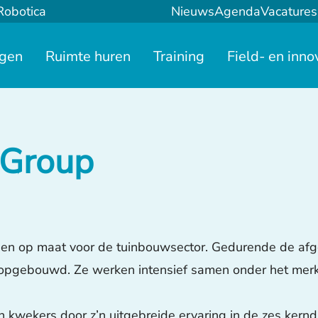
Robotica
Nieuws
Agenda
Vacatures
ngen
Ruimte huren
Training
Field- en inno
 Group
gen op maat voor de tuinbouwsector. Gedurende de af
ie opgebouwd. Ze werken intensief samen onder het m
 kwekers door z’n uitgebreide ervaring in de zes kerndi