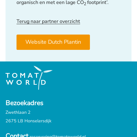
organisch en met een lage CO
footprint’.
2
Terug naar partner overzicht
Website Dutch Plantin
Bezoekadres
Zwethlaan 2
2675 LB Honselersdijk
Contact
reservering@tomatoworld.nl