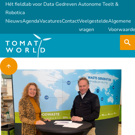
Hét fieldlab voor Data Gedreven Autonome Teelt &
Robotica
Nieuws
Agenda
Vacatures
Contact
Veelgestelde
Algemene
vragen
Voorwaard